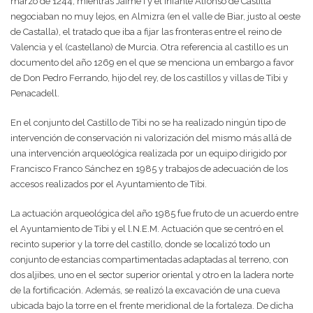
marzo de 1244, mientras Jaime I y el infante Alfonso de Castilla
negociaban no muy lejos, en Almizra (en el valle de Biar, justo al oeste
de Castalla), el tratado que iba a fijar las fronteras entre el reino de
Valencia y el (castellano) de Murcia. Otra referencia al castillo es un
documento del año 1269 en el que se menciona un embargo a favor
de Don Pedro Ferrando, hijo del rey, de los castillos y villas de Tibi y
Penacadell.
En el conjunto del Castillo de Tibi no se ha realizado ningún tipo de
intervención de conservación ni valorización del mismo más allá de
una intervención arqueológica realizada por un equipo dirigido por
Francisco Franco Sánchez en 1985 y trabajos de adecuación de los
accesos realizados por el Ayuntamiento de Tibi.
La actuación arqueológica del año 1985 fue fruto de un acuerdo entre
el Ayuntamiento de Tibi y el l.N.E.M. Actuación que se centró en el
recinto superior y la torre del castillo, donde se localizó todo un
conjunto de estancias compartimentadas adaptadas al terreno, con
dos aljibes, uno en el sector superior oriental y otro en la ladera norte
de la fortificación. Además, se realizó la excavación de una cueva
ubicada bajo la torre en el frente meridional de la fortaleza. De dicha