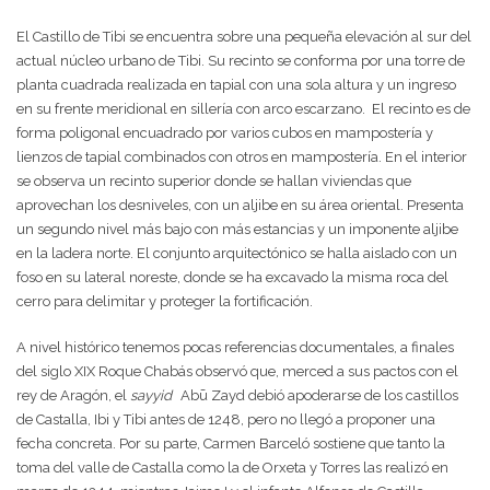
El Castillo de Tibi se encuentra sobre una pequeña elevación al sur del
actual núcleo urbano de Tibi. Su recinto se conforma por una torre de
planta cuadrada realizada en tapial con una sola altura y un ingreso
en su frente meridional en sillería con arco escarzano.
El recinto es de
forma poligonal encuadrado por varios cubos en mampostería y
lienzos de tapial combinados con otros en mampostería. En el interior
se observa un recinto superior donde se hallan viviendas que
aprovechan los desniveles, con un aljibe en su área oriental. Presenta
un segundo nivel más bajo con más estancias y un imponente aljibe
en la ladera norte. El conjunto arquitectónico se halla aislado con un
foso en su lateral noreste, donde se ha excavado la misma roca del
cerro para delimitar y proteger la fortificación.
A nivel histórico tenemos pocas referencias documentales, a finales
del siglo XIX Roque Chabás observó que, merced a sus pactos con el
rey de Aragón, el
sayyid
Abū Zayd debió apoderarse de los castillos
de Castalla, Ibi y Tibi antes de 1248, pero no llegó a proponer una
fecha concreta. Por su parte, Carmen Barceló sostiene que tanto la
toma del valle de Castalla como la de Orxeta y Torres las realizó en