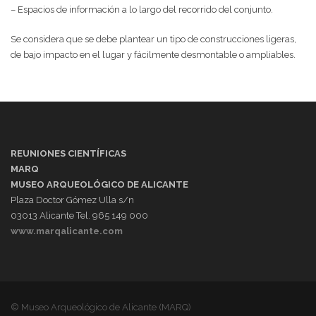
– Espacios de información a lo largo del recorrido del conjunto.
Se considera que se debe plantear un tipo de construcciones ligeras,
de bajo impacto en el lugar y fácilmente desmontable o ampliables.
REUNIONES CIENTÍFICAS
MARQ
MUSEO ARQUEOLÓGICO DE ALICANTE
Plaza Doctor Gómez Ulla s/n
03013 Alicante Tel. 965 149 000
www.marqalicante.com
© Museo Arqueológico de Alicante (MARQ)