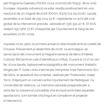
pel Programa Operatiu FEDER 2014-2020(2018/8193), de la Unió
Europea. Aquesta subvenció va estar resolta positivament en una
resolució de 30 d’agost de 2018 (DOGV, 8375/04.09.2018). L’ajuda
ascendeix a un total de 139.004,74 € i representa un 40% del cost
global de la intervenció prevista, valorada en 336.391,47 €. El 60%
restant (197.386,73 €) s’haaportat per l’Ajuntament al llarg de les
anualitats 2018 i 2019.
Aquesta no és, però, la primera actuació relacionada amb el castell de
l’Ocaive. Prèviament,al desembre de 2016, va aconseguir-se
lainscripció del monument al Registre General de Béns d’Interés
Cultural (BIC)amb el codi d’identificació 17829. Durant el 2017 es van
fer, d’una banda, laplanimetria topogràfica del monument (treballs
dirigits per P. Costa i duts a terme per l’empresa Arpa Patrimonio SL)i,
de l’altra, el seuestudi documental, realitzat per l’historiador Josep
Torró, mitjançant un conveni entre l’Ajuntament de Pedreguer i la
Universitat de València. La memòria valorada preparada per a
sol·licitar la subvenció concedida s’ha enriquit amb totes aquestes
aportacions, com també s’ha tingut en compte en el projecte
d’intervenció.