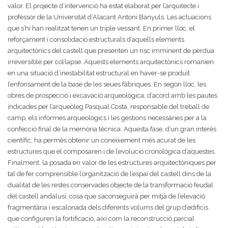
valor. El projecte d’intervenció ha estat elaborat per l’arquitecte i
professor de la Universitat d’Alacant Antoni Banyuls. Les actuacions
que s’hi han realitzat tenen un triple vessant. En primer lloc, el
reforçament i consolidació estructurals d’aquells elements
arquitectònics del castell que presenten un risc imminent de pèrdua
irreversible per col·lapse. Aquests elements arquitectònics romanien
en una situació d’inestabilitat estructural en haver-se produït
l’enfonsament de la base de les seues fàbriques. En segon lloc, les
obres de prospecció i excavació arqueològica, d’acord amb les pautes
indicades per l’arqueòleg Pasqual Costa, responsable del treball de
camp, els informes arqueològics i les gestions necessàries per a la
confecció final de la memòria tècnica. Aquesta fase, d’un gran interès
científic, ha permès obtenir un coneixement més acurat de les
estructures que el composaren i de l’evolució cronològica d’aquestes.
Finalment, la posada en valor de les estructures arquitectòniques per
tal de fer comprensible l’organització de l’espai del castell dins de la
dualitat de les restes conservades objecte de la transformació feudal
del castell andalusí, cosa que s’aconseguirà per mitjà de l’elevació
fragmentària i escalonada dels diferents volums del grup d’edificis
que configuren la fortificació, així com la reconstrucció parcial