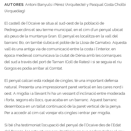
AUTORES
: Antoni Banyuls i Pérez (Arquitecte) y Pasqual Costa Cholbi
(Arqueòleg)
El castell de l’Ocaive se situa al sud-oest de la població de
Pedreguer,dins el seu terme municipal, en el cim d’un penyal ubicat
als peus de la muntanya Gran. El penyal es localitza en la vall del
barranc Bo, on també s’ubica el poble de la Llosa de Camatxo. Aquesta
vall és una antiga via de comunicació entre la costa i l’interior, en
època medieval comunicava la ciutat de Dénia amb les comarques
del sud a través del port de Tarnan (Coll de Rates) i si se seguia el riu
Gorgos es podia arribar al Comtat.
El penyal calcari està rodejat de cingles, té una important defensa
natural. Presenta una impressionant paret vertical en les cares nord i
oest. A migdia i a llevant hi ha un vessant d’inclinació entre moderada
i forta, segons els llocs, que acaba en un barranc. Aquest barranc
desemboca en un tallat continuació de la paret vertical de la penya.
Per a accedir al cim cal vorejar els cingles i entrar per migdia.
Si bé s’ha testimoniat l’ocupació del penyal de l’Ocaive des de l’Edat