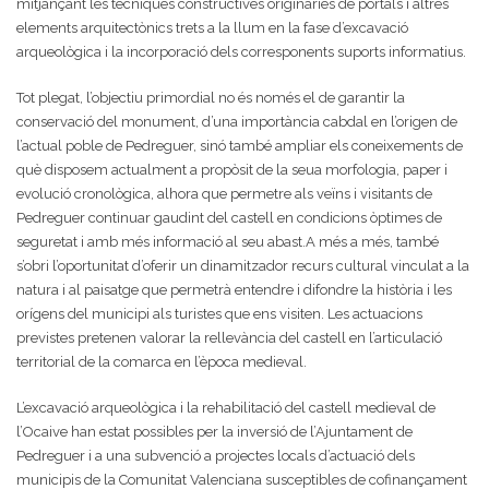
mitjançant les tècniques constructives originaries de portals i altres
elements arquitectònics trets a la llum en la fase d’excavació
arqueològica i la incorporació dels corresponents suports informatius.
Tot plegat, l’objectiu primordial no és només el de garantir la
conservació del monument, d’una importància cabdal en l’origen de
l’actual poble de Pedreguer, sinó també ampliar els coneixements de
què disposem actualment a propòsit de la seua morfologia, paper i
evolució cronològica, alhora que permetre als veïns i visitants de
Pedreguer continuar gaudint del castell en condicions òptimes de
seguretat i amb més informació al seu abast.A més a més, també
s’obri l’oportunitat d’oferir un dinamitzador recurs cultural vinculat a la
natura i al paisatge que permetrà entendre i difondre la història i les
orígens del municipi als turistes que ens visiten. Les actuacions
previstes pretenen valorar la rellevància del castell en l’articulació
territorial de la comarca en l’època medieval.
L’excavació arqueològica i la rehabilitació del castell medieval de
l’Ocaive han estat possibles per la inversió de l’Ajuntament de
Pedreguer i a una subvenció a projectes locals d’actuació dels
municipis de la Comunitat Valenciana susceptibles de cofinançament