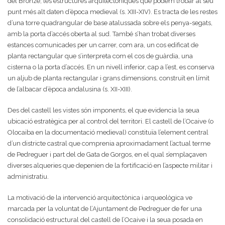
del Bronze, les estructures arquitectòniques que podem trobar al seu
punt més alt daten d’època medieval (s. XIII-XIV). Es tracta de les restes
d’una torre quadrangular de base atalussada sobre els penya-segats,
amb la porta d’accés oberta al sud. També s’han trobat diverses
estances comunicades per un carrer, com ara, un cos edificat de
planta rectangular que s’interpreta com el cos de guàrdia, una
cisterna o la porta d’accés. En un nivell inferior, cap a l’est, es conserva
un aljub de planta rectangular i grans dimensions, construït en límit
de l’albacar d’època andalusina (s. XII-XIII).
Des del castell les vistes són imponents, el que evidencia la seua
ubicació estratègica per al control del territori. El castell de l’Ocaive (o
Olocaiba en la documentació medieval) constituïa l’element central
d’un districte castral que comprenia aproximadament l’actual terme
de Pedreguer i part del de Gata de Gorgos, en el qual s’emplaçaven
diverses alqueries que depenien de la fortificació en l’aspecte militar i
administratiu.
La motivació de la intervenció arquitectònica i arqueològica ve
marcada per la voluntat de l’Ajuntament de Pedreguer de fer una
consolidació estructural del castell de l’Ocaive i la seua posada en