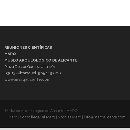
REUNIONES CIENTÍFICAS
MARQ
MUSEO ARQUEOLÓGICO DE ALICANTE
Plaza Doctor Gómez Ulla s/n
03013 Alicante Tel. 965 149 000
www.marqalicante.com
© Museo Arqueológico de Alicante (MARQ)
Marq
|
Como llegar al Marq
|
Noticias Marq
|
info@marqalicante.com