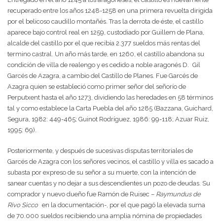
recuperado entre los años 1248-1258 en una primera revuelta dirigida
por el belicoso caudillo montañés. Tras la derrota de éste, el castillo
aparece bajo control real en 1259, custodiado por Guillem de Plana,
alcalde del castillo por el que recibía 2.377 sueldos más rentas del
termino castral. Un año más tarde, en 1260, el castillo abandona su
condición de villa de realengo y es cedido a noble aragonés D
.
Gil
Garcés de Azagra, a cambio del Castillo de Planes. Fue Garcés de
Azagra quien se estableció como primer señor del señorío de
Perputxent hasta el año 1273, dividiendo las heredades en 58 términos
tal y como establece la Carta Puebla del año 1285 (Bazzana, Guichard,
Segura, 1982: 449-465; Guinot Rodríguez, 1986: 99-118; Azuar Ruiz,
1995: 69).
Posteriormente, y después de sucesivas disputas territoriales de
Garcés de Azagra con los señores vecinos, el castillo y villa es sacado a
subasta por expreso de su señor a su muerte, con la intención de
sanear cuentas y no dejar a sus descendientes un pozo de deudas. Su
comprador y nuevo dueño fue Ramón de Ruisec –
Raymundus de
Rivo Sicco
en la documentación-, por el que pagó la elevada suma
de 70.000 sueldos recibiendo una amplia nómina de propiedades