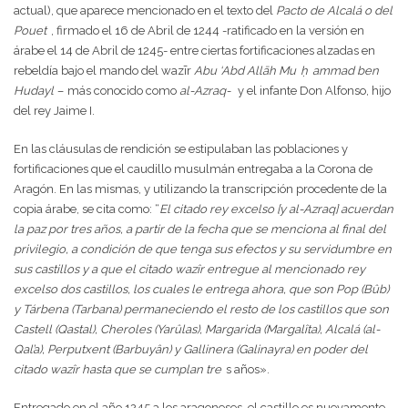
actual), que aparece mencionado en el texto del
Pacto de Alcalá o del
Pouet
, firmado el 16 de Abril de 1244 -ratificado en la versión en
árabe el 14 de Abril de 1245- entre ciertas fortificaciones alzadas en
rebeldía bajo el mando del wazīr
Abu ‘Abd Allāh Mu
ḥ
ammad ben
Hudayl –
más conocido como
al-Azraq-
y el infante Don Alfonso, hijo
del rey Jaime I.
En las cláusulas de rendición se estipulaban las poblaciones y
fortificaciones que el caudillo musulmán entregaba a la Corona de
Aragón. En las mismas, y utilizando la transcripción procedente de la
copia árabe, se cita como: “
El citado rey excelso [y al-Azraq] acuerdan
la paz por tres años, a partir de la fecha que se menciona al final del
privilegio, a condición de que tenga sus efectos y su servidumbre en
sus castillos y a que el citado wazîr entregue al mencionado rey
excelso dos castillos, los cuales le entrega ahora, que son Pop (Bûb)
y Tárbena (Tarbana) permaneciendo el resto de los castillos que son
Castell (Qastal), Cheroles (Yarûlas), Margarida (Margalîta), Alcalá (al-
Qal’a), Perputxent (Barbuyân) y Gallinera (Galinayra) en poder del
citado wazîr hasta que se cumplan tre
s años».
Entregado en el año 1245 a los aragoneses, el castillo es nuevamente