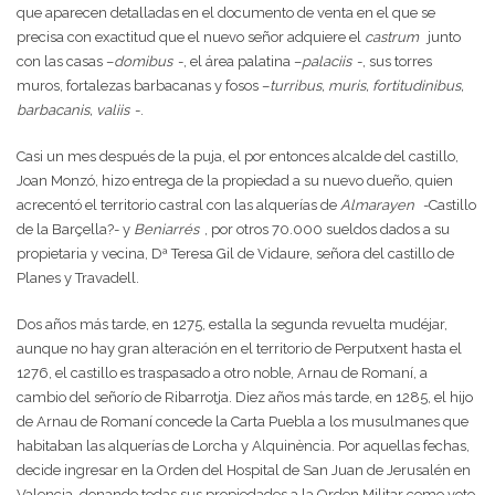
que aparecen detalladas en el documento de venta en el que se
precisa con exactitud que el nuevo señor adquiere el
castrum
junto
con las casas –
domibus
-, el área palatina –
palaciis
-, sus torres
muros, fortalezas barbacanas y fosos –
turribus, muris, fortitudinibus,
barbacanis, valiis
-.
Casi un mes después de la puja, el por entonces alcalde del castillo,
Joan Monzó, hizo entrega de la propiedad a su nuevo dueño, quien
acrecentó el territorio castral con las alquerías de
Almarayen
-Castillo
de la Barçella?- y
Beniarrés
, por otros 70.000 sueldos dados a su
propietaria y vecina, Dª Teresa Gil de Vidaure, señora del castillo de
Planes y Travadell.
Dos años más tarde, en 1275, estalla la segunda revuelta mudéjar,
aunque no hay gran alteración en el territorio de Perputxent hasta el
1276, el castillo es traspasado a otro noble, Arnau de Romaní, a
cambio del señorío de Ribarrotja. Diez años más tarde, en 1285, el hijo
de Arnau de Romaní concede la Carta Puebla a los musulmanes que
habitaban las alquerías de Lorcha y Alquinència. Por aquellas fechas,
decide ingresar en la Orden del Hospital de San Juan de Jerusalén en
Valencia, donando todas sus propiedades a la Orden Militar como voto