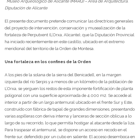
Museo Arqueológico de Alicante (MARQ) – Área de Arquitectura.
Diputación de Alicante
El presente documento pretende comunicar las directrices generales
del proyecto de intervención, conservación y musealización de la
fortaleza de Perputxent (L’Orxa, Alicante), que la Diputación Provincial
ha iniciado recientemente en este castillo, ubicado en el extremo
meridional del territorio de la Orden de Montesa.
Una fortaleza en los confines de la Orden
A los pies de la solana de la sierra del Benicadell, en la margen
izquierda del río Serpis y a menos de un kilómetro de la población de
L’Orxa, se yerguen los restos de esta imponente fortificación de planta
poligonal con una superficie aproximada de 4.000 m
2
. Se accede al
interior a partir de un largo antemural ubicado en el frente Sur y Este,
construido con fábrica de tapial de grandes dimensiones, presentando
varias aspilleras con deriva interna y lanceras de sección oblicua a lo
largo de su recorrido, lo que permitía hostigar al atacante desde la liza.
Para traspasar el antemural, se dispone un acceso en recodo en el
frente sur, defendido por un cubo en saliente. El acceso desemboca en