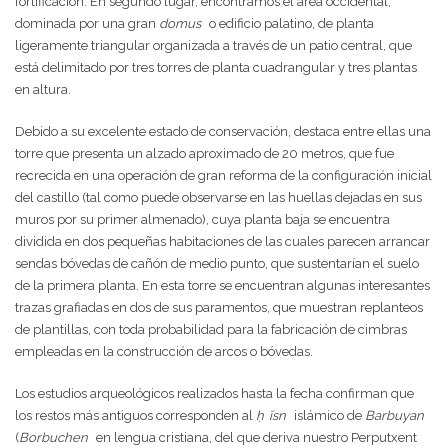
fortificación. En segundo lugar, encontramos el área occidental,
dominada por una gran
domus
o edificio palatino, de planta
ligeramente triangular organizada a través de un patio central, que
está delimitado por tres torres de planta cuadrangular y tres plantas
en altura.
Debido a su excelente estado de conservación, destaca entre ellas una
torre que presenta un alzado aproximado de 20 metros, que fue
recrecida en una operación de gran reforma de la configuración inicial
del castillo (tal como puede observarse en las huellas dejadas en sus
muros por su primer almenado), cuya planta baja se encuentra
dividida en dos pequeñas habitaciones de las cuales parecen arrancar
sendas bóvedas de cañón de medio punto, que sustentarían el suelo
de la primera planta. En esta torre se encuentran algunas interesantes
trazas grafiadas en dos de sus paramentos, que muestran replanteos
de plantillas, con toda probabilidad para la fabricación de cimbras
empleadas en la construcción de arcos o bóvedas.
Los estudios arqueológicos realizados hasta la fecha confirman que
los restos más antiguos corresponden al
ḥ
īsn
islámico de
Barbuyan
(
Borbuchen
en lengua cristiana, del que deriva nuestro Perputxent