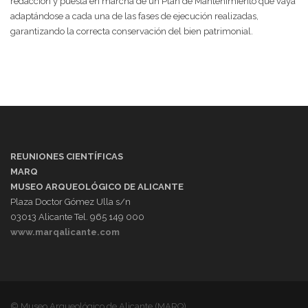
redacción y puesta en marcha de un Plan de Mantenimiento que vaya
adaptándose a cada una de las fases de ejecución realizadas,
garantizando la correcta conservación del bien patrimonial.
REUNIONES CIENTÍFICAS
MARQ
MUSEO ARQUEOLÓGICO DE ALICANTE
Plaza Doctor Gómez Ulla s/n
03013 Alicante Tel. 965 149 000
www.marqalicante.com
© Museo Arqueológico de Alicante (MARQ)