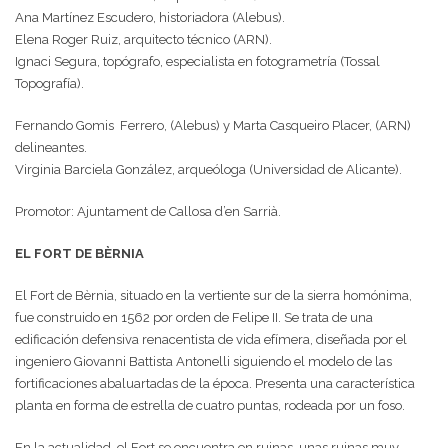
Ana Martínez Escudero, historiadora (Alebus).
Elena Roger Ruiz, arquitecto técnico (ARN).
Ignaci Segura, topógrafo, especialista en fotogrametría (Tossal
Topografía).
Fernando Gomis Ferrero, (Alebus) y Marta Casqueiro Placer, (ARN)
delineantes.
Virginia Barciela González, arqueóloga (Universidad de Alicante).
Promotor: Ajuntament de Callosa d’en Sarrià.
EL FORT DE BÈRNIA
El Fort de Bèrnia, situado en la vertiente sur de la sierra homónima,
fue construido en 1562 por orden de Felipe II. Se trata de una
edificación defensiva renacentista de vida efímera, diseñada por el
ingeniero Giovanni Battista Antonelli siguiendo el modelo de las
fortificaciones abaluartadas de la época. Presenta una característica
planta en forma de estrella de cuatro puntas, rodeada por un foso.
En la actualidad, el Fort se encuentra en ruinas, unas ruinas muy