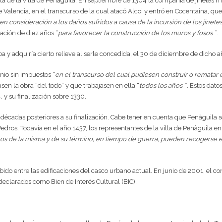
la de la villa de Penáguila. En septiembre de 1304 la compañía de jinetes
de Valencia, en el transcurso de la cual atacó Alcoi y entró en Cocentaina, q
en consideración a los daños sufridos a causa de la incursión de los jinete
ación de diez años “
para favorecer la construcción de los muros y fosos
”.
aba y adquiría cierto relieve al serle concedida, el 30 de diciembre de dich
nio sin impuestos “
en el transcurso del cual pudiesen construir o rematar 
en la obra “del todo” y que trabajasen en ella “
todos los años
”.
Estos datos
y su finalización sobre 1330.
décadas posteriores a su finalización. Cabe tener en cuenta que Penàguila se
edros. Todavía en el año 1437, los representantes de la villa de Penàguila e
nos de la misma y de su término, en tiempo de guerra, pueden recogerse en
do entre las edificaciones del casco urbano actual. En junio de 2001, el co
eclarados como Bien de Interés Cultural (BIC).