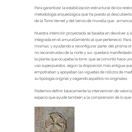
Para garantizar la estabilización estructural de los re
metodología arqueológica que ha puesto al descubierto los
de la Torre Vernet y del lienzo de muralla que,
arrrancan
Nuestra intención proyectada se basaba en devolver a l
integrada en el amurallamiento al que perteneció. Para
mismas, y ayudando a reconfigurar parte
del prisma or
no reconstruidas de la norte y sur, quedará manifestado
la planta que ocupaba la torre, que se convirtió hace uno
uso superpuestos, según la disposición más antigua que
empotraban y apoyaban las viguetas de rollizos de mader
su tipología original y cegando aquellos no originales.
Podemos definir básicamente la intervención de valoriza
espacio que ayude también a la comprensión de lo que 