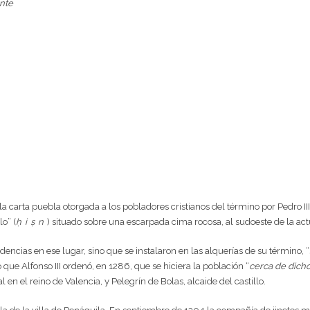
ante
la carta puebla otorgada a los pobladores cristianos del término por Pedro II
lo” (
ḥ
i
ṣ
n
) situado sobre una escarpada cima rocosa, al sudoeste de la actu
encias en ese lugar, sino que se instalaron en las alquerías de su término, “
que Alfonso III ordenó, en 1286, que se hiciera la población “
cerca de dicho
 el reino de Valencia, y Pelegrín de Bolas, alcaide del castillo.