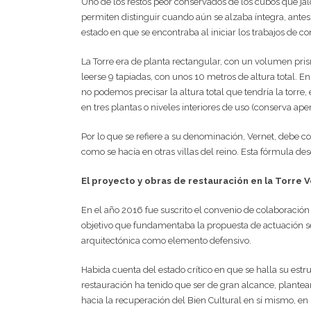
Uno de los restos peor conservados de los cubos que jal
permiten distinguir cuando aún se alzaba íntegra, antes 
estado en que se encontraba al iniciar los trabajos de co
La Torre era de planta rectangular, con un volumen pri
leerse 9 tapiadas, con unos 10 metros de altura total. E
no podemos precisar la altura total que tendría la torr
en tres plantas o niveles interiores de uso (conserva apert
Por lo que se refiere a su denominación, Vernet, debe 
como se hacía en otras villas del reino. Esta fórmula d
El proyecto y obras de restauración en la Torre 
En el año 2016 fue suscrito el convenio de colaboración 
objetivo que fundamentaba la propuesta de actuación se
arquitectónica como elemento defensivo.
Habida cuenta del estado crítico en que se halla su est
restauración ha tenido que ser de gran alcance, plante
hacia la recuperación del Bien Cultural en sí mismo, en 