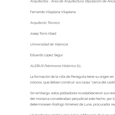
Arquitectos
:
Área de Arquitectura. Diputación de Alic
Fernando Vilaplana Vilaplana
Arquitecto Técnico
Josep Torró Abad
Universidad de Valencia
Eduardo López Seguí
ALEBUS Patrimonio Histórico S.L.
La formación de la villa de Penàguila tiene su origen en 
colonos, que debían construir sus casas “cerca del castil
Sin embargo, estos pobladores no establecieron sus resid
del monarca consideraban perjudicial este hecho, por lo 
determinasen Rodrigo Ximénez de Luna, procurador real en