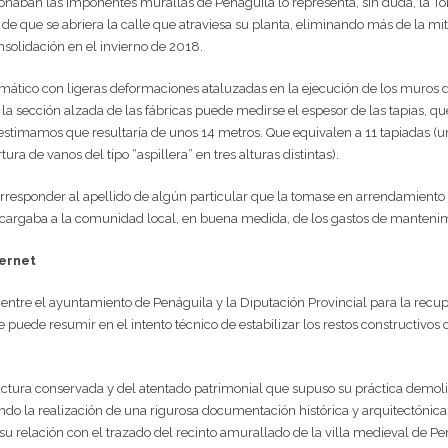
onaban las imponentes murallas de Penáguila lo representa, sin duda, la Tor
de que se abriera la calle que atraviesa su planta, eliminando más de la mit
nsolidación en el invierno de 2018.
smático con ligeras deformaciones ataluzadas en la ejecución de los muros 
n la sección alzada de las fábricas puede medirse el espesor de las tapias, 
e, estimamos que resultaría de unos 14 metros. Que equivalen a 11 tapiadas (
ura de vanos del tipo “aspillera” en tres alturas distintas).
corresponder al apellido de algún particular que la tomase en arrendamiento
escargaba a la comunidad local, en buena medida, de los gastos de mantenimi
Vernet
entre el ayuntamiento de Penáguila y la Diputación Provincial para la recupe
 puede resumir en el intento técnico de estabilizar los restos constructivo
ructura conservada y del atentado patrimonial que supuso su práctica demoli
ando la realización de una rigurosa documentación histórica y arquitectóni
su relación con el trazado del recinto amurallado de la villa medieval de Pe