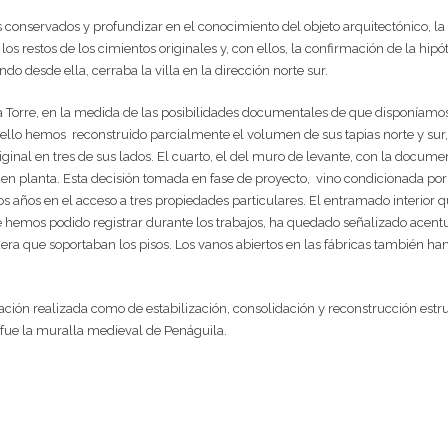
stos conservados y profundizar en el conocimiento del objeto arquitectónico
 restos de los cimientos originales y, con ellos, la confirmación de la hipót
do desde ella, cerraba la villa en la dirección norte sur.
a Torre, en la medida de las posibilidades documentales de que disponíamos
 ello hemos
reconstruido parcialmente el volumen de sus tapias norte y sur, 
iginal en tres de sus lados. El cuarto, el del muro de levante, con la docum
 en planta. Esta decisión tomada en fase de proyecto,
vino condicionada por
s años en el acceso a tres propiedades particulares. El entramado interior qu
 hemos podido registrar durante los trabajos, ha quedado señalizado acentu
a que soportaban los pisos. Los vanos abiertos en las fábricas también han
ción realizada como de estabilización, consolidación y reconstrucción estruc
fue la muralla medieval de Penáguila.