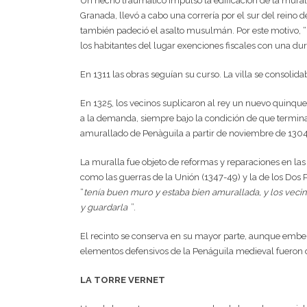
Un hecho traumático impulsó la edificación de la mural
Granada, llevó a cabo una correría por el sur del reino 
también padeció el asalto musulmán. Por este motivo, “
los habitantes del lugar exenciones fiscales con una dur
En 1311 las obras seguían su curso. La villa se consolid
En 1325, los vecinos suplicaron al rey un nuevo quinque
a la demanda, siempre bajo la condición de que terminas
amurallado de Penàguila a partir de noviembre de 1304, 
La muralla fue objeto de reformas y reparaciones en las 
como las guerras de la Unión (1347-49) y la de los Dos P
“
tenía buen muro y estaba bien amurallada, y los veci
y guardarla
”.
El recinto se conserva en su mayor parte, aunque embebi
elementos defensivos de la Penáguila medieval fueron d
LA TORRE VERNET