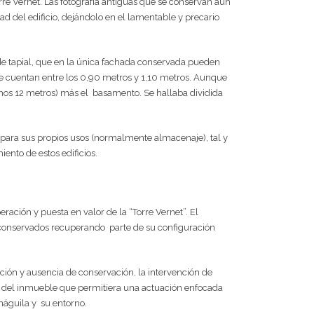
re Vernet. Las fotografía antiguas que se conservan aún
ad del edificio, dejándolo en el lamentable y precario
de tapial, que en la única fachada conservada pueden
que cuentan entre los 0,90 metros y 1,10 metros. Aunque
unos 12 metros) más el
basamento. Se hallaba dividida
 para sus propios usos (normalmente almacenaje), tal y
ento de estos edificios.
ración y puesta en valor de la “Torre Vernet”. El
s conservados recuperando
parte de su configuración
ción y ausencia de conservación, la intervención de
ca del inmueble que permitiera una actuación enfocada
náguila y
su entorno.