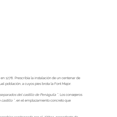
I en 1278. Prescribía la instalación de un centenar de
al población, a cuyos pies brota la Font Major.
separados del castillo de Penàguila
”. Los consejeros
 castillo
”,
en el emplazamiento concreto que