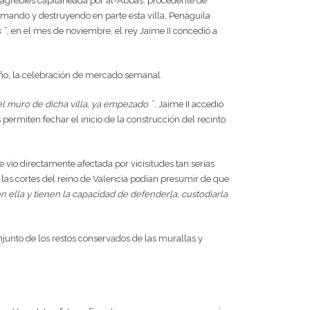
 magrebíes capitaneada por al-Abbas, procedente de
uemando y destruyendo en parte esta villa. Penàguila
s
”, en el mes de noviembre, el rey Jaime II concedió a
o año, la celebración de mercado semanal.
el muro de dicha villa, ya empezado
”. Jaime II accedió
 permiten fechar el inicio de la construcción del recinto
 vio directamente afectada por vicisitudes tan serias
n las cortes del reino de Valencia podían presumir de que
 ella y tienen la capacidad de defenderla, custodiarla
njunto de los restos conservados de las murallas y