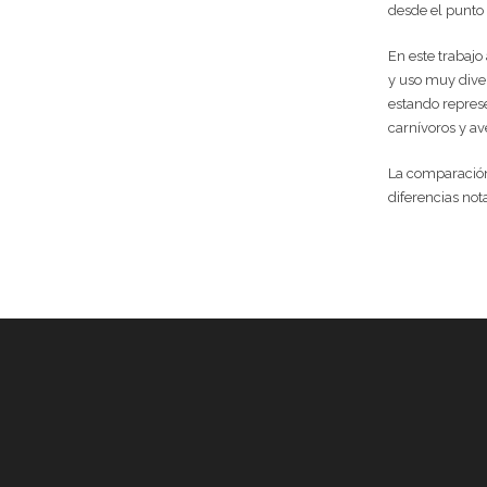
desde el punto 
En este trabajo
y uso muy dive
estando repres
carnívoros y av
La comparación 
diferencias not