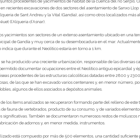
onjuntos procedentes de yacimientos de hábitat de la cuenca del río Serpis. Co
n recientes excavaciones de dos sectores del asentamiento de Sanxo Llop (
’Alqueria de Sant Andreu y la Vital (Gandia), así como otros localizados más a
iuet (l’Alqueria d’Asnar).
os yacimientos son sectores de un extenso asentamiento ubicado en una terr
icipal de Gandía y muy cerca de su desembocadura en el mar. Actualmente a
indica que durante el Neolítico estaría en torno a 1 km.
o se ha producido una creciente urbanización, responsable de las diversas 
 permitido documentar ocupaciones entre el Neolítico antiguo epicardial y 
eas procedentes de las estructuras calcolíticas datadas entre 2800 y 2300 c
 fosas, de las que se han excavado varios centenares y, en menor número, po
dobles, algunos de ellos asociados a depósitos animales.
de los ítems analizados se recuperaron formando parte del relleno de este 
s de fauna de vertebrados, producto de su consumo, y de variados elementos 
s significativas. También se documentaron numerosos restos de moluscos m
fabricación de adornos y, en menor medida, instrumentos.
lizado está compuesto por más de 500 elementos, una cantidad suficiente para