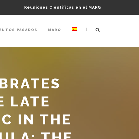
Reuniones Científicas en el MARQ
|
ENTOS PASADOS
MARQ
EBRATES
E LATE
C IN THE
ULA: THE