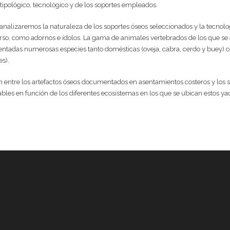
tipológico, tecnológico y de los soportes empleados.
 analizaremos la naturaleza de los soportes óseos seleccionados y la tecnologí
rso, como adornos e ídolos. La gama de animales vertebrados de los que se 
entadas numerosas especies tanto domésticas (oveja, cabra, cerdo y buey) c
es).
entre los artefactos óseos documentados en asentamientos costeros y los situ
ables en función de los diferentes ecosistemas en los que se ubican estos ya