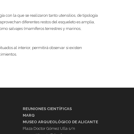
a con la que se realizaron tanto utensilios, de tipología
aprovechan diferentes restos del esqueleto es amplia,
omo salvajes (mamíferos terrestres y marinos,
ados al interior, permitirá observar si existen
cimientos.
REUNIONES CIENTÍFICAS
MARQ
MUSEO ARQUEOLÓGICO DE ALICANTE
Plaza Doctor Gómez Ulla s/n