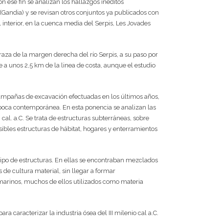
n ese fin se analizan los hallazgos inéditos
Gandia) y se revisan otros conjuntos ya publicados con
l interior, en la cuenca media del Serpis, Les Jovades
aza de la margen derecha del río Serpis, a su paso por
 unos 2,5 km de la linea de costa, aunque el estudio
campañas de excavación efectuadas en los últimos años,
época contemporánea. En esta ponencia se analizan las
al. a.C. Se trata de estructuras subterráneas, sobre
sibles estructuras de hábitat, hogares y enterramientos
tipo de estructuras. En ellas se encontraban mezclados
de cultura material, sin llegar a formar
arinos, muchos de ellos utilizados como materia
 caracterizar la industria ósea del III milenio cal a.C.