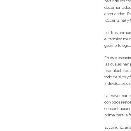
partir de los c
documentados e
anterioridad, l
(Cocentaina) y N
Los tres primer
el término mun
geomorfológico 
En este espaci
las cuales han
manufacturas ós
todo de silos y
individuales o 
La mayor parte 
con otros resto
concentracione
prima para la 
El conjunto ana