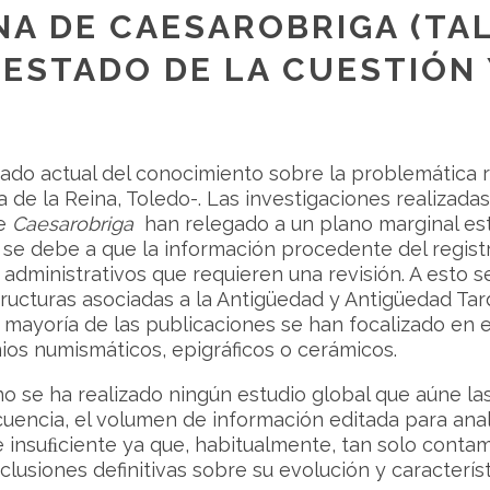
NA DE CAESAROBRIGA (TA
: ESTADO DE LA CUESTIÓN
ado actual del conocimiento sobre la problemática r
 de la Reina, Toledo-. Las investigaciones realizadas
de
Caesarobriga
han relegado a un plano marginal est
o se debe a que la información procedente del regis
administrativos que requieren una revisión. A esto s
ructuras asociadas a la Antigüedad y Antigüedad Tard
la mayoría de las publicaciones se han focalizado en
nios numismáticos, epigráficos o cerámicos.
no se ha realizado ningún estudio global que aúne la
cuencia, el volumen de información editada para anal
e insuﬁciente ya que, habitualmente, tan solo conta
usiones definitivas sobre su evolución y característ