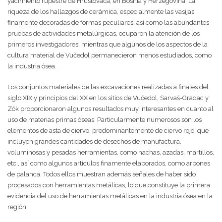
yacimiento rupestre de Hrustovača, en Bosnia y Herzegovina. La
riqueza de los hallazgos de cerámica, especialmente las vasijas
finamente decoradas de formas peculiares, así como las abundantes
pruebas de actividades metalúrgicas, ocuparon la atención de los
primeros investigadores, mientras que algunos de los aspectos de la
cultura material de Vučedol permanecieron menos estudiados, como
la industria ósea.
Los conjuntos materiales de las excavaciones realizadas a finales del
siglo XIX y principios del XX en los sitios de Vučedol, Sarvaš-Gradac y
Zók proporcionaron algunos resultados muy interesantes en cuanto al
uso de materias primas óseas. Particularmente numerosos son los
elementos de asta de ciervo, predominantemente de ciervo rojo, que
incluyen grandes cantidades de desechos de manufactura,
voluminosas y pesadas herramientas, como hachas, azadas, martillos,
etc., así como algunos artículos finamente elaborados, como arpones
de palanca. Todos ellos muestran además señales de haber sido
procesados con herramientas metálicas, lo que constituye la primera
evidencia del uso de herramientas metálicas en la industria ósea en la
región.