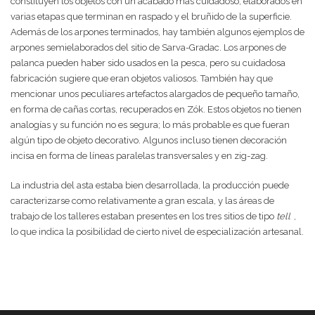
constituyen los objetos con un acabado más cuidadoso, elaborados en
varias etapas que terminan en raspado y el bruñido de la superficie.
Además de los arpones terminados, hay también algunos ejemplos de
arpones semielaborados del sitio de Sarva-Gradac. Los arpones de
palanca pueden haber sido usados en la pesca, pero su cuidadosa
fabricación sugiere que eran objetos valiosos. También hay que
mencionar unos peculiares artefactos alargados de pequeño tamaño,
en forma de cañas cortas, recuperados en Zók. Estos objetos no tienen
analogías y su función no es segura; lo más probable es que fueran
algún tipo de objeto decorativo. Algunos incluso tienen decoración
incisa en forma de líneas paralelas transversales y en zig-zag.
La industria del asta estaba bien desarrollada, la producción puede
caracterizarse como relativamente a gran escala, y las áreas de
trabajo de los talleres estaban presentes en los tres sitios de tipo
tell
,
lo que indica la posibilidad de cierto nivel de especialización artesanal.