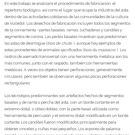
En este trabajo se analizará el procedimiento de fabricación, el
repertorio tipológico, así como el lugar que ocupa la industria del asta
dentro de las actividades cotidianas de las comunidades de la cultura
de Vučedol. Los desechos de fabricación incluyen todos los segmentos
de la cornamenta –partes basales, ramas, luchaderas y candiles y
segmentos de corona. Las partes basales muestran que predominan
las astas de desmogue (
bois de chute
), aunque hay ejemplos de
astas procedentes de animales sacrificados (
bois du massacre
). Los
rastros de aserrado transversal con una herramienta metálica son los
más comunes, junto con el raspado, también con herramientas
metálicas. A veces los objetos tienen perforaciones, generalmente
circulares, pero también se observaron algunas pocas perforaciones
rectangulares.
Los tecnotipos predominantes son artefactos hechos de segmentos
basales y de rama o percha del asta, con un borde cortante en el
extremo distal, o útiles dobles, con la parte basal utilizada como
herramienta de percusión y el extremo distal modificado en un borde
cortante. Los candiles fueron modificados principalmente para
obtener cinceles y cuñas más pequeños. Los arpones de palanca