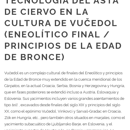
TECNOLOGÍA DEL ASTA
DE CIERVO EN LA
CULTURA DE VUČEDOL
(ENEOLÍTICO FINAL /
PRINCIPIOS DE LA EDAD
DE BRONCE)
Vučedol es un complejo cultural de finales del Eneolítico y principios
de la Edad de Bronce muy extendido en la cuenca meridional de los
Cárpatos, en la actual Croacia, Serbia, Bosnia y Herzegovina y Hungría,
que en fases posteriores se extendió incluso a Austria, Eslovaquia y
Eslovenia. Sus yacimientos incluyen varios grandes asentamientos de
tipo
tell
, excavados desde finales del siglo XIX y principios del siglo
XX, como el epónimo Vučedol, Vinkovci y Sarvaš-Gradac en Croacia,
Zók en Hungría, etc., pero también otros situados en marjales, como el
yacimiento subacuático de Ljubljansko Barje, en Eslovenia, y el