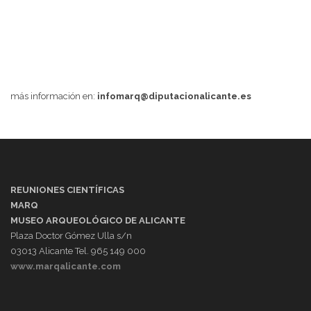
más información en:
infomarq@diputacionalicante.es
REUNIONES CIENTÍFICAS
MARQ
MUSEO ARQUEOLÓGICO DE ALICANTE
Plaza Doctor Gómez Ulla s/n
03013 Alicante Tel. 965 149 000
www.marqalicante.com