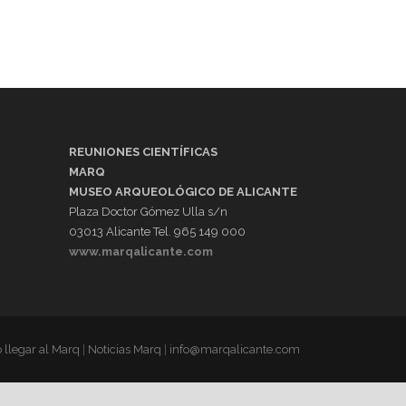
REUNIONES CIENTÍFICAS
MARQ
MUSEO ARQUEOLÓGICO DE ALICANTE
Plaza Doctor Gómez Ulla s/n
03013 Alicante Tel. 965 149 000
www.marqalicante.com
llegar al Marq
|
Noticias Marq
|
info@marqalicante.com