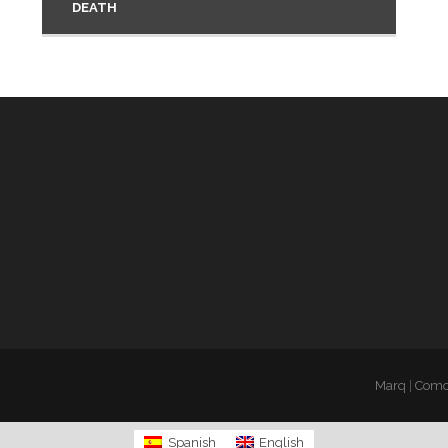
DEATH
Marq
|
Como 
Spanish
English