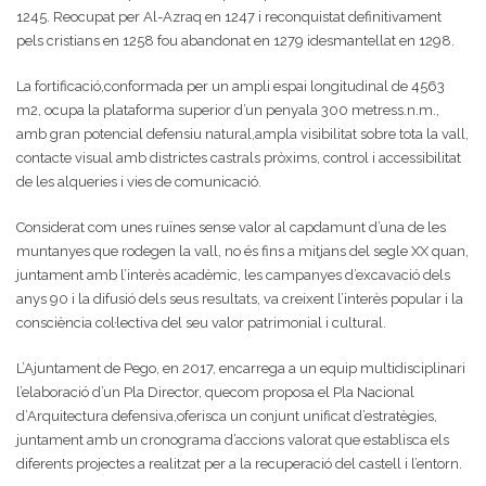
1245. Reocupat per Al-Azraq en 1247 i reconquistat definitivament
pels cristians en 1258 fou abandonat en 1279 idesmantellat en 1298.
La fortificació,conformada per un ampli espai longitudinal de 4563
m2, ocupa la plataforma superior d’un penyala 300 metress.n.m.,
amb gran potencial defensiu natural,ampla visibilitat sobre tota la vall,
contacte visual amb districtes castrals pròxims, control i accessibilitat
de les alqueries i vies de comunicació.
Considerat com unes ruïnes sense valor al capdamunt d’una de les
muntanyes que rodegen la vall, no és fins a mitjans del segle XX quan,
juntament amb l’interès acadèmic, les campanyes d’excavació dels
anys 90 i la difusió dels seus resultats, va creixent l’interès popular i la
consciència col·lectiva del seu valor patrimonial i cultural.
L’Ajuntament de Pego, en 2017, encarrega a un equip multidisciplinari
l’elaboració d’un Pla Director, quecom proposa el Pla Nacional
d’Arquitectura defensiva,oferisca un conjunt unificat d’estratègies,
juntament amb un cronograma d’accions valorat que establisca els
diferents projectes a realitzat per a la recuperació del castell i l’entorn.