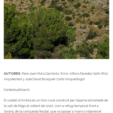
AUTORES
: Pere-Joan Pons Cambrils, Enric-Alfons Paredes Vañó (R22
Arquitectes) y José David Busquier Corbí (Arqueólogo)
Contextualització
El castell d’Ambra és un hisn rural construït per l’aljama almohade de
la vall de Pego al voltant de 1240, com a refugi temporal front a
l’avanç de la conquesta feudal, que va passar a mans cristianes el