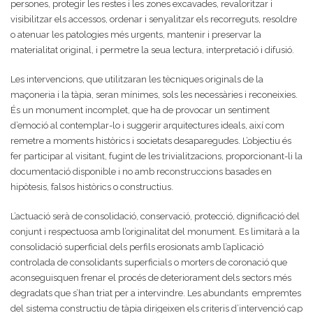
persones, protegir les restes i les zones excavades, revaloritzar i
visibilitzar els accessos, ordenar i senyalitzar els recorreguts, resoldre
o atenuar les patologies més urgents, mantenir i preservar la
materialitat original, i permetre la seua lectura, interpretació i difusió.
Les intervencions, que utilitzaran les tècniques originals de la
maçoneria i la tàpia, seran mínimes, sols les necessàries i reconeixies.
És un monument incomplet, que ha de provocar un sentiment
d’emoció al contemplar-lo i suggerir arquitectures ideals, així com
remetre a moments històrics i societats desaparegudes. L’objectiu és
fer participar al visitant, fugint de les trivialitzacions, proporcionant-li la
documentació disponible i no amb reconstruccions basades en
hipòtesis, falsos històrics o constructius.
L’actuació serà de consolidació, conservació, protecció, dignificació del
conjunt i respectuosa amb l’originalitat del monument. Es limitarà a la
consolidació superficial dels perfils erosionats amb l’aplicació
controlada de consolidants superficials o morters de coronació que
aconseguisquen frenar el procés de deteriorament dels sectors més
degradats que s’han triat per a intervindre. Les abundants empremtes
del sistema constructiu de tàpia dirigeixen els criteris d’intervenció cap