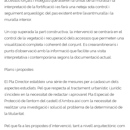
accessos forçats i indeguts que alteren la unitat de la muralla i la
interpretació de la fortificació i es farà una neteja sota control i
seguiment arqueològic del pas existent entre l’avantmuralla i la
muralla interior.
Un cop superada la part constructiva, la intervenció se centrarà en el
control de la vegetació i recuperació dels accessos que permeten una
visualització completa i coherent del conjunt. Es crearanitineraris i
punts d’observació amb la informació que facilite una visita
interpretativa i contemporània segons la documentació actual.
Plans i propostes
El Pla Director estableix una sèrie de mesures per a cadascun dels
aspectes estudiats. Pel que respecta al tractament urbanístic i jurídic
s’incideix en la necessitat de redactar i aprovarel Pla Especial de
Protecció de l’entorn del castell d’Ambra així com la necessitat de
realitzar una investigació i solució al problema de la determinació de
la titularitat.
Pel que fa a les propostes d’intervenció, tant a nivell arquitectònic com