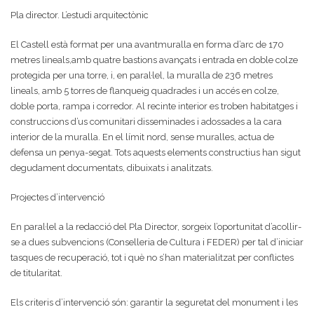
Pla director. L’estudi arquitectònic
El Castell està format per una avantmuralla en forma d’arc de 170
metres lineals,amb quatre bastions avançats i entrada en doble colze
protegida per una torre, i, en paral·lel, la muralla de 236 metres
lineals, amb 5 torres de flanqueig quadrades i un accés en colze,
doble porta, rampa i corredor. Al recinte interior es troben habitatges i
construccions d’us comunitari disseminades i adossades a la cara
interior de la muralla. En el límit nord, sense muralles, actua de
defensa un penya-segat. Tots aquests elements constructius han sigut
degudament documentats, dibuixats i analitzats.
Projectes d’intervenció
En paral·lel a la redacció del Pla Director, sorgeix l’oportunitat d’acollir-
se a dues subvencions (Conselleria de Cultura i FEDER) per tal d’iniciar
tasques de recuperació, tot i què no s’han materialitzat per conflictes
de titularitat.
Els criteris d’intervenció són: garantir la seguretat del monument i les