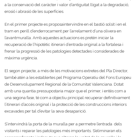
a la conservació del caràcter i valor d’antiguitat lligat a la degradació,
erosió i abrasió de les superfícies.
En el primer projecte es proposaintervindre en el bastió solsit i en el
tram en perill d’enderrocament per l’arrelament d’una olivera en
l’avantmuralla. Amb aquestes actuacions es pretén iniciar la
recuperació de l’hipotètic itinerari d’entrada original a la fortalesa i
frenar la progressió de les patologies detectades i considerades de
màxima urgència.
El segon projecte, a més de les motivacions extretes del Pla Director,
també atén a les establertes pel Programa Operatiu del Fons Europeu
de Desenvolupament Regional de la Comunitat Valenciana. Dotat
amb una quantia pressupostaria major que el primer, i entès com a
una segona fase, té com a objectiu principal recuperar definitivament
l’itinerari d’accés original i la protecció de les construccions interiors
excavades per tal d’evitar la seva desaparició.
S’intervindrà la porta de la muralla per a permetre l’entrada dels
visitants i reparar les patologies més importants. S’eliminaran els