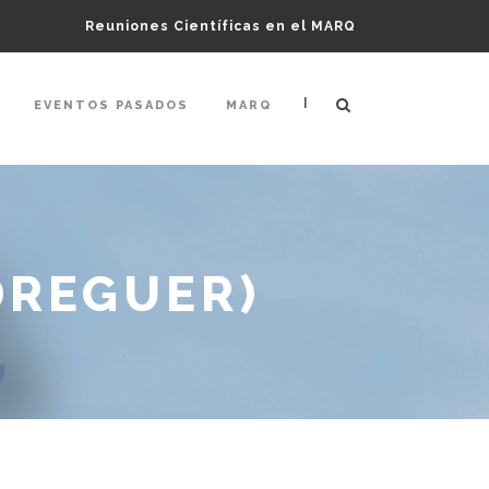
Reuniones Científicas en el MARQ
|
EVENTOS PASADOS
MARQ
EDREGUER)