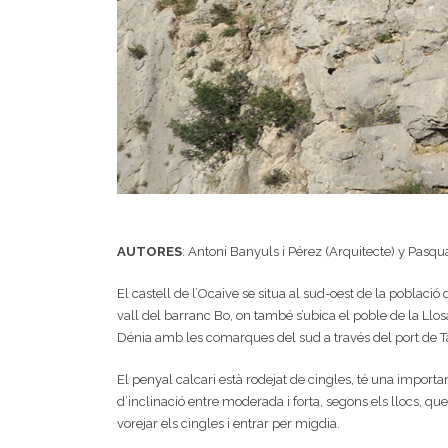
AUTORES
: Antoni Banyuls i Pérez (Arquitecte) y Pasqu
El castell de l’Ocaive se situa al sud-oest de la poblac
vall del barranc Bo, on també s’ubica el poble de la Llo
Dénia amb les comarques del sud a través del port de Tarn
El penyal calcari està rodejat de cingles, té una importa
d’inclinació entre moderada i forta, segons els llocs, q
vorejar els cingles i entrar per migdia.