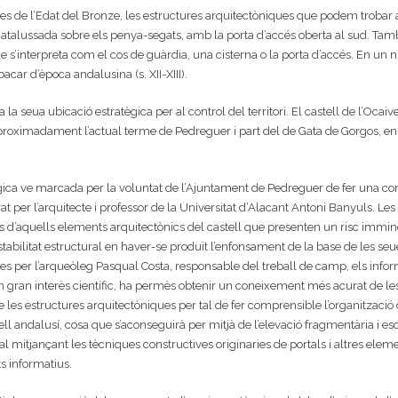
des de l’Edat del Bronze, les estructures arquitectòniques que podem trobar a
e atalussada sobre els penya-segats, amb la porta d’accés oberta al sud. Ta
 s’interpreta com el cos de guàrdia, una cisterna o la porta d’accés. En un niv
acar d’època andalusina (s. XII-XIII).
 la seua ubicació estratègica per al control del territori. El castell de l’Oc
 aproximadament l’actual terme de Pedreguer i part del de Gata de Gorgos, e
gica ve marcada per la voluntat de l’Ajuntament de Pedreguer de fer una conso
at per l’arquitecte i professor de la Universitat d’Alacant Antoni Banyuls. Les
ls d’aquells elements arquitectònics del castell que presenten un risc immin
abilitat estructural en haver-se produït l’enfonsament de la base de les seue
s per l’arqueòleg Pasqual Costa, responsable del treball de camp, els inform
n gran interès científic, ha permès obtenir un coneixement més acurat de le
les estructures arquitectòniques per tal de fer comprensible l’organització de 
ll andalusí, cosa que s’aconseguirà per mitjà de l’elevació fragmentària i es
ial mitjançant les tècniques constructives originaries de portals i altres elem
s informatius.