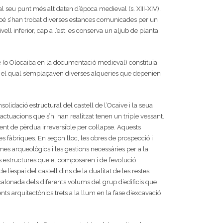
l seu punt més alt daten d’època medieval (s. XIII-XIV).
mbé s’han trobat diverses estances comunicades per un
ell inferior, cap a l’est, es conserva un aljub de planta
aive (o Olocaiba en la documentació medieval) constituïa
n el qual s’emplaçaven diverses alqueries que depenien
lidació estructural del castell de l’Ocaive i la seua
 actuacions que s’hi han realitzat tenen un triple vessant.
ent de pèrdua irreversible per col·lapse. Aquests
s fàbriques. En segon lloc, les obres de prospecció i
es arqueològics i les gestions necessàries per a la
s estructures que el composaren i de l’evolució
l’espai del castell dins de la dualitat de les restes
calonada dels diferents volums del grup d’edificis que
ents arquitectònics trets a la llum en la fase d’excavació