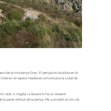
 peus de la muntanya Gran. El penyal es localitza en la
 l’interior, en època medieval comunicava la ciutat de
d i oest. A migdia i a llevant hi ha un vessant
la paret vertical de la penya. Per a accedir al cim cal