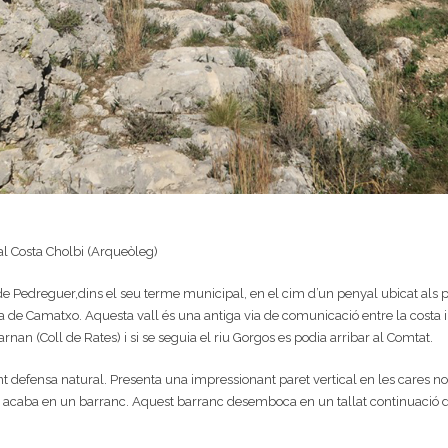
al Costa Cholbi (Arqueòleg)
ió de Pedreguer,dins el seu terme municipal, en el cim d’un penyal ubicat als
sa de Camatxo. Aquesta vall és una antiga via de comunicació entre la costa i
an (Coll de Rates) i si se seguia el riu Gorgos es podia arribar al Comtat.
nt defensa natural. Presenta una impressionant paret vertical en les cares nor
ue acaba en un barranc. Aquest barranc desemboca en un tallat continuació de 