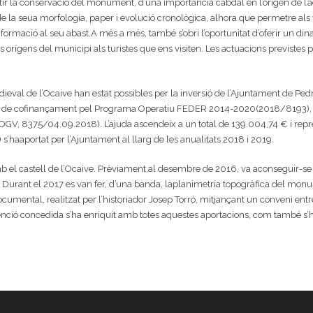
antir la conservació del monument, d’una importància cabdal en l’origen de l
a seua morfologia, paper i evolució cronològica, alhora que permetre als v
ormació al seu abast.A més a més, també s’obri l’oportunitat d’oferir un dinam
s orígens del municipi als turistes que ens visiten. Les actuacions previstes pr
edieval de l’Ocaive han estat possibles per la inversió de l’Ajuntament de Ped
es de cofinançament pel Programa Operatiu FEDER 2014-2020(2018/8193), de
GV, 8375/04.09.2018). L’ajuda ascendeix a un total de 139.004,74 € i repres
s’haaportat per l’Ajuntament al llarg de les anualitats 2018 i 2019.
mb el castell de l’Ocaive. Prèviament,al desembre de 2016, va aconseguir-s
. Durant el 2017 es van fer, d’una banda, laplanimetria topogràfica del monume
documental, realitzat per l’historiador Josep Torró, mitjançant un conveni ent
enció concedida s’ha enriquit amb totes aquestes aportacions, com també s’h