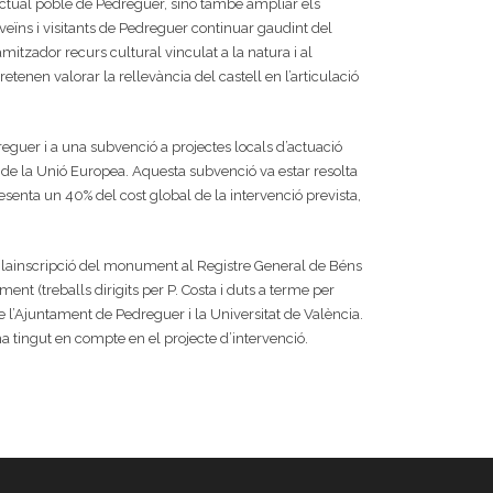
’actual poble de Pedreguer, sinó també ampliar els
eïns i visitants de Pedreguer continuar gaudint del
itzador recurs cultural vinculat a la natura i al
etenen valorar la rellevància del castell en l’articulació
reguer i a una subvenció a projectes locals d’actuació
 la Unió Europea. Aquesta subvenció va estar resolta
enta un 40% del cost global de la intervenció prevista,
e lainscripció del monument al Registre General de Béns
nt (treballs dirigits per P. Costa i duts a terme per
re l’Ajuntament de Pedreguer i la Universitat de València.
a tingut en compte en el projecte d’intervenció.