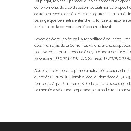
Tot plegat, l’objectiu primordial no és només el de gar
coneixements de què disposem actualment a propòsit de l
castell en condicions òptimes de seguretat i amb més inf
paisatge que permetrà entendre i difondre la història i le
territorial de la comarca en l’època medieval.
L’excavació arqueològica i la rehabilitació del castell m
dels municipis de la Comunitat Valenciana susceptibl
positivament en una resolució de 30 d’agost de 2018 (DO
valorada en 336.391,47 €. El 60% restant (197.386,73 €) 
Aquesta no és, però, la primera actuació relacionada a
d’Interés Cultural (BIC)amb el codi d’identificació 17829
l’empresa Arpa Patrimonio SL)i, de l’altra, el seuestudi 
La memòria valorada preparada per a sol·licitar la subv