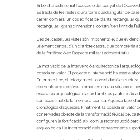
Si bé s’ha testimoniat l’ocupació del penyal de l’Ocaive 
Es tracta de les restes d’una torre quadrangular de bas
carrer, com ara, un cos edificat de planta rectangular que
rectangular i grans dimensions, construït en límit de l’alb
Des del castell les vistes són imponents, el que evidencia
l’element central d’un districte castral que comprenia
de la fortificació en l’aspecte militar i administratiu.
La motivació de la intervenció arquitectònica i arqueolò
posada en valor. El projecte d’intervenció ha estat elabor
En primer lloc, el reforçament i consolidació estructura
elements arquitectònics romanien en una situació d’inest
excavació arqueològica, d’acord amb les pautes indicade
confecció final de la memòria tècnica. Aquesta fase, d’u
cronològica d’aquestes. Finalment, la posada en valor de 
conservades objecte de la transformació feudal del caste
configuren la fortificació, així com la reconstrucció parc
arqueològica i la incorporació dels corresponents suport