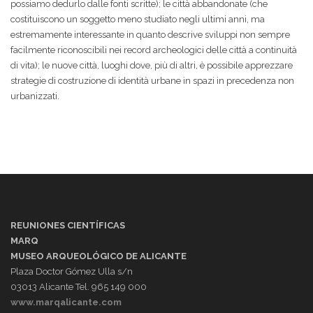
possiamo dedurlo dalle fonti scritte); le città abbandonate (che
costituiscono un soggetto meno studiato negli ultimi anni, ma
estremamente interessante in quanto descrive sviluppi non sempre
facilmente riconoscibili nei record archeologici delle città a continuità
di vita); le nuove città, luoghi dove, più di altri, è possibile apprezzare
strategie di costruzione di identità urbane in spazi in precedenza non
urbanizzati.
REUNIONES CIENTÍFICAS
MARQ
MUSEO ARQUEOLÓGICO DE ALICANTE
Plaza Doctor Gómez Ulla s/n
03013 Alicante Tel. 965 149 000
www.marqalicante.com