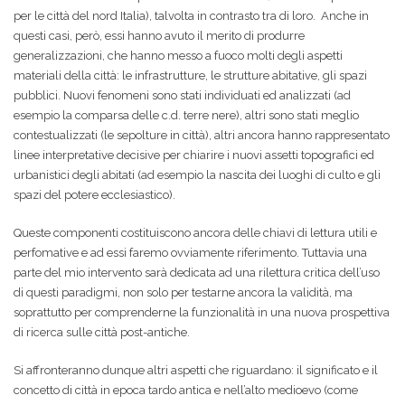
per le città del nord Italia), talvolta in contrasto tra di loro.
Anche in
questi casi, però, essi hanno avuto il merito di produrre
generalizzazioni, che hanno messo a fuoco molti degli aspetti
materiali della città: le infrastrutture, le strutture abitative, gli spazi
pubblici. Nuovi fenomeni sono stati individuati ed analizzati (ad
esempio la comparsa delle c.d. terre nere), altri sono stati meglio
contestualizzati (le sepolture in città), altri ancora hanno rappresentato
linee interpretative decisive per chiarire i nuovi assetti topografici ed
urbanistici degli abitati (ad esempio la nascita dei luoghi di culto e gli
spazi del potere ecclesiastico).
Queste componenti costituiscono ancora delle chiavi di lettura utili e
perfomative e ad essi faremo ovviamente riferimento. Tuttavia una
parte del mio intervento sarà dedicata ad una rilettura critica dell’uso
di questi paradigmi, non solo per testarne ancora la validità, ma
soprattutto per comprenderne la funzionalità in una nuova prospettiva
di ricerca sulle città post-antiche.
Si affronteranno dunque altri aspetti che riguardano: il significato e il
concetto di città in epoca tardo antica e nell’alto medioevo (come