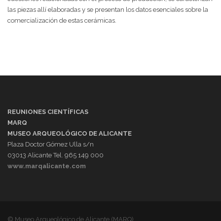
las piezas allí elaboradas y se presentan los datos esenciales sobre la
comercialización de estas cerámicas.
REUNIONES CIENTÍFICAS
MARQ
MUSEO ARQUEOLÓGICO DE ALICANTE
Plaza Doctor Gómez Ulla s/n
03013 Alicante Tel. 965 149 000
www.marqalicante.com
© Museo Arqueológico de Alicante (MARQ)