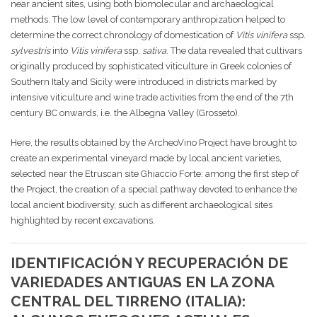
near ancient sites, using both biomolecular and archaeological
methods. The low level of contemporary anthropization helped to
determine the correct chronology of domestication of
Vitis vinifera
ssp.
sylvestris
into
Vitis vinifera
ssp.
sativa
. The data revealed that cultivars
originally produced by sophisticated viticulture in Greek colonies of
Southern Italy and Sicily were introduced in districts marked by
intensive viticulture and wine trade activities from the end of the 7
th
century BC onwards, i.e. the Albegna Valley (Grosseto).
Here, the results obtained by the ArcheoVino Project have brought to
create an experimental vineyard made by local ancient varieties,
selected near the Etruscan site Ghiaccio Forte: among the first step of
the Project, the creation of a special pathway devoted to enhance the
local ancient biodiversity, such as different archaeological sites
highlighted by recent excavations.
IDENTIFICACIÓN Y RECUPERACIÓN DE
VARIEDADES ANTIGUAS EN LA ZONA
CENTRAL DEL TIRRENO (ITALIA):