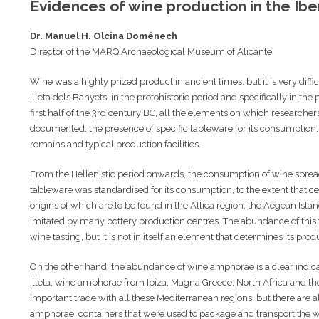
Evidences of wine production in the Iber
Dr. Manuel H. Olcina Doménech
Director of the MARQ Archaeological Museum of Alicante
Wine was a highly prized product in ancient times, but it is very diff
Illeta dels Banyets, in the protohistoric period and specifically in t
first half of the 3rd century BC, all the elements on which researche
documented: the presence of specific tableware for its consumption, 
remains and typical production facilities.
From the Hellenistic period onwards, the consumption of wine spread
tableware was standardised for its consumption, to the extent that c
origins of which are to be found in the Attica region, the Aegean Is
imitated by many pottery production centres. The abundance of this 
wine tasting, but it is not in itself an element that determines its prod
On the other hand, the abundance of wine amphorae is a clear indicat
Illeta, wine amphorae from Ibiza, Magna Greece, North Africa and th
important trade with all these Mediterranean regions, but there are a
amphorae, containers that were used to package and transport the wi