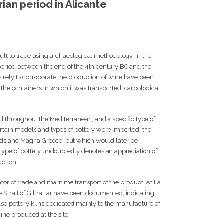
ian period in Alicante
icult to trace using archaeological methodology. In the
he period between the end of the 4th century BC and the
rs rely to corroborate the production of wine have been
the containers in which it was transported, carpological
 throughout the Mediterranean, and a specific type of
ertain models and types of pottery were imported, the
lands and Magna Greece, but which would later be
type of pottery undoubtedly denotes an appreciation of
uction.
or of trade and maritime transport of the product. At La
e Strait of Gibraltar have been documented, indicating
lso pottery kilns dedicated mainly to the manufacture of
ne produced at the site.