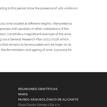
ponding to this period show the presence of
vitis vinifera
in
lic lime located at different heights, interpreted as
esses with parallels in other installations of the
tion, constitute a magnificent example of the wine
ying out a General Research Plan 2023-2026 which,
ses that remains to be excavated and we hope, on its
or the fermentation and ageing of wine, a process for
REUNIONES CIENTÍFICAS
MARQ
MUSEO ARQUEOLÓGICO DE ALICANTE
Plaza Doctor Gómez Ulla s/n