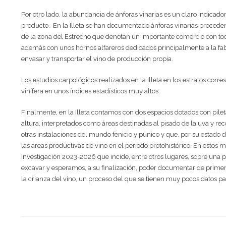
Por otro lado, la abundancia de ánforas vinarias es un claro indicado
producto. En la Illeta se han documentado ánforas vinarias procedent
de la zona del Estrecho que denotan un importante comercio con to
además con unos hornos alfareros dedicados principalmente a la fabr
envasar y transportar el vino de producción propia.
Los estudios carpológicos realizados en la Illeta en los estratos corr
vinífera en unos índices estadísticos muy altos.
Finalmente, en la Illeta contamos con dos espacios dotados con pileta
altura, interpretados como áreas destinadas al pisado de la uva y re
otras instalaciones del mundo fenicio y púnico y que, por su estado
las áreas productivas de vino en el periodo protohistórico. En esto
Investigación 2023-2026 que incide, entre otros lugares, sobre una pa
excavar y esperamos, a su finalización, poder documentar de primer
la crianza del vino, un proceso del que se tienen muy pocos datos pa