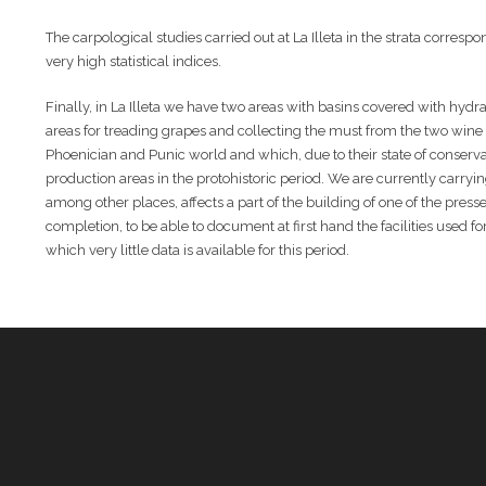
The carpological studies carried out at La Illeta in the strata corres
very high statistical indices.
Finally, in La Illeta we have two areas with basins covered with hydrau
areas for treading grapes and collecting the must from the two wine pr
Phoenician and Punic world and which, due to their state of conserva
production areas in the protohistoric period. We are currently carr
among other places, affects a part of the building of one of the pres
completion, to be able to document at first hand the facilities used f
which very little data is available for this period.