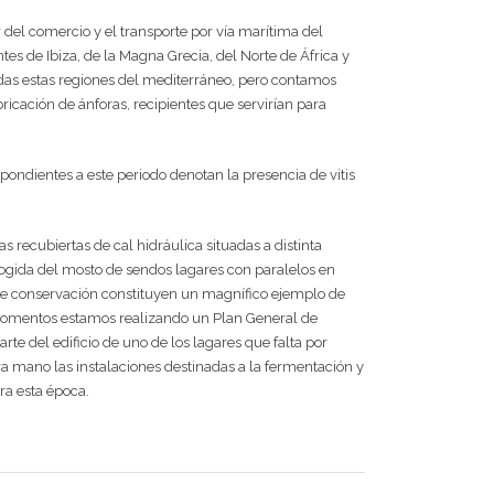
r del comercio y el transporte por vía marítima del
es de Ibiza, de la Magna Grecia, del Norte de África y
das estas regiones del mediterráneo, pero contamos
icación de ánforas, recipientes que servirían para
espondientes a este periodo denotan la presencia de vitis
s recubiertas de cal hidráulica situadas a distinta
cogida del mosto de sendos lagares con paralelos en
 de conservación constituyen un magnífico ejemplo de
s momentos estamos realizando un Plan General de
rte del edificio de uno de los lagares que falta por
a mano las instalaciones destinadas a la fermentación y
ra esta época.