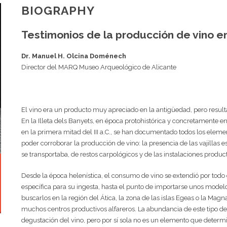
BIOGRAPHY
Testimonios de la producción de vino en
Dr. Manuel H. Olcina Doménech
Director del MARQ Museo Arqueológico de Alicante
El vino era un producto muy apreciado en la antigüedad, pero result
En la Illeta dels Banyets, en época protohistórica y concretamente en 
en la primera mitad del III a.C., se han documentado todos los elem
poder corroborar la producción de vino: la presencia de las vajillas 
se transportaba, de restos carpológicos y de las instalaciones product
Desde la época helenística, el consumo de vino se extendió por todo e
específica para su ingesta, hasta el punto de importarse unos mode
buscarlos en la región del Ática, la zona de las islas Egeas o la Mag
muchos centros productivos alfareros. La abundancia de este tipo de
degustación del vino, pero por sí sola no es un elemento que determ