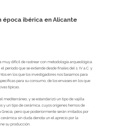
 época ibérica en Alicante
a muy difícil de rastrear con metodología arqueológica.
el periodo que se extiende desde finales del s. IV a.C. y
entos en los que los investigadores nos basamos para
específicas para su consumo, de los envases en los que
ivas típicas.
l mediterráneo, y se estandarizó un tipo de vajilla
los y un tipo de cerámica, cuyos orígenes hemos de
na Grecia, pero que posteriormente serán imitados por
 cerámica sin duda denota un el aprecio por la
ine su producción.