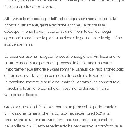
romano, tra il I sec. a.C. e il II sec. d.C., dalla piantumazione della vigna
fino alla produzione del vino.
Attraverso la metodologia dell’archeologia sperimentale, sono stati
ricostruiti strumenti, gesti e tecniche antiche. La prima fase
dell’esperimento ha verificato le istruzioni fornite dai testi degli
agronomi romani per la piantumazione e la gestione della vigna fino
alla vendemmia.
La seconda fase ha indagato i processi enologici e di vinificazione: le
strutture necessarie per questi processi, infatti, erano una parte
importante nelle fattorie e
villae
romane. L’analisi dei resti archeologici
di numerosi siti italiani ha permesso di ricostruire le varie fasi di
lavorazione, mentre lo studio dei materiali ceramici ha consentito di
riprodurre le antiche tecniche di rivestimento dei vasi vinari e
valutarne l’efficacia.
Grazie a questi dati, è stato elaborato un protocollo sperimentale di
vinificazione romana, che ha portato, nel settembre 2017, alla
produzione di un primo «vino romano» sperimentale, concluso
nell’aprile 2018. Questo esperimento ha permesso di approfondire le