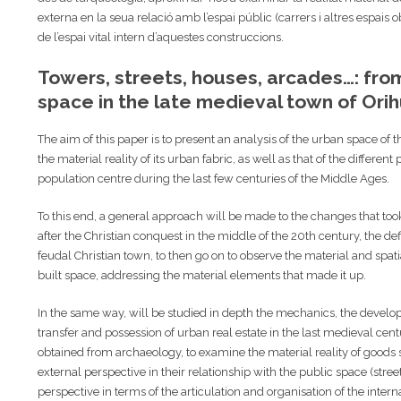
externa en la seua relació amb l’espai públic (carrers i altres espais ob
de l’espai vital intern d’aquestes construccions.
Towers, streets, houses, arcades…: from
space in the late medieval town of Ori
The aim of this paper is to present an analysis of the urban space of 
the material reality of its urban fabric, as well as that of the differen
population centre during the last few centuries of the Middle Ages.
To this end, a general approach will be made to the changes that too
after the Christian conquest in the middle of the 20th century, the de
feudal Christian town, to then go on to observe the material and spatia
built space, addressing the material elements that made it up.
In the same way, will be studied in depth the mechanics, the devel
transfer and possession of urban real estate in the last medieval cent
obtained from archaeology, to examine the material reality of goods
external perspective in their relationship with the public space (str
perspective in terms of the articulation and organisation of the intern