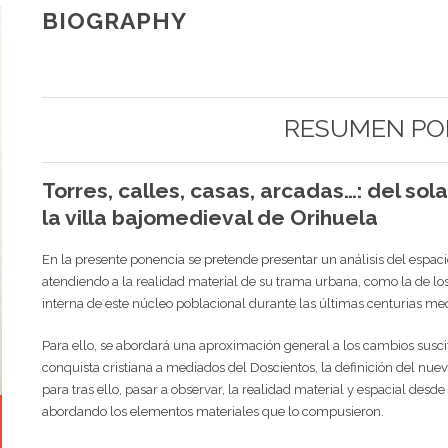
BIOGRAPHY
RESUMEN PO
Torres, calles, casas, arcadas…: del sol
la villa bajomedieval de Orihuela
En la presente ponencia se pretende presentar un análisis del espac
atendiendo a la realidad material de su trama urbana, como la de l
interna de este núcleo poblacional durante las últimas centurias me
Para ello, se abordará una aproximación general a los cambios suscita
conquista cristiana a mediados del Doscientos, la definición del nuev
para tras ello, pasar a observar, la realidad material y espacial desde
abordando los elementos materiales que lo compusieron.