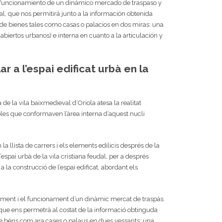
l funcionamiento de un dinámico mercado de traspaso y
, que nos permitirá junto a la información obtenida
de bienes tales como casas o palacios en dos miras: una
 abiertos urbanos) e interna en cuanto a la articulación y
ar a l’espai edificat urbà en la
de la vila baixmedieval d’Oriola atesa la realitat
les que conformaven l’àrea interna d’aquest nucli
la llista de carrers i els elements edilicis després de la
espai urbà de la vila cristiana feudal, per a després
 a la construcció de l’espai edificat, abordant els
ament i el funcionament d’un dinàmic mercat de traspàs
que ens permetrà al costat de la informació obtinguda
 de béns com ara cases o palaus en dues vessants: una