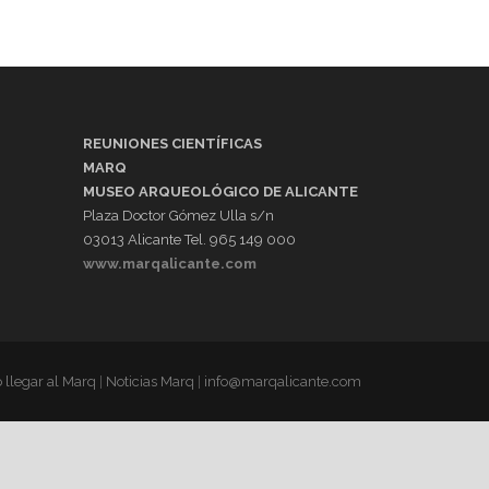
REUNIONES CIENTÍFICAS
MARQ
MUSEO ARQUEOLÓGICO DE ALICANTE
Plaza Doctor Gómez Ulla s/n
03013 Alicante Tel. 965 149 000
www.marqalicante.com
llegar al Marq
|
Noticias Marq
|
info@marqalicante.com