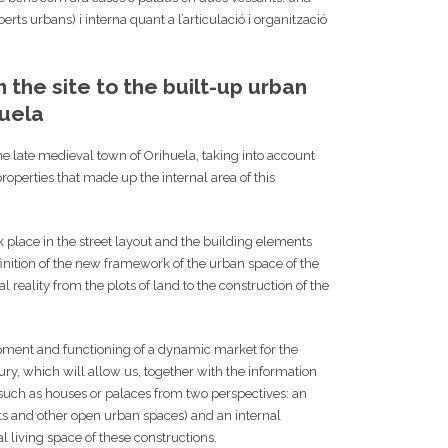
erts urbans) i interna quant a l’articulació i organització
 the site to the built-up urban
huela
the late medieval town of Orihuela, taking into account
t properties that made up the internal area of this
k place in the street layout and the building elements
finition of the new framework of the urban space of the
l reality from the plots of land to the construction of the
opment and functioning of a dynamic market for the
ury, which will allow us, together with the information
 such as houses or palaces from two perspectives: an
eets and other open urban spaces) and an internal
al living space of these constructions.