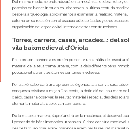
Del mismo modo, se profundizará en la mecánica, el desarrollo y e
posesión de bienes inmuebles urbanos en la última centuria medieval
desde la arqueología, aproximarnos a examinar la realidad material 
externa en su relación con el espacio público (calles y otros espacios
organización del espacio vital interno de estas construcciones.
Torres, carrers, cases, arcades…: del sol
vila baixmedieval d’Oriola
En la present ponència es pretén presentar una anàlisi de l’espai urbà 
material de la seua trama urbana, com la dels diferents béns immob
poblacional durant les últimes centúries medievals.
Per a això, s’abordarà una aproximació general als canvis suscitats en 
conquesta cristiana a mitjan Dos-cents, la definició del nou marc de l’
d’això, passar a observar, la realitat material i espacial des dels solars
elements materials que el van compondre.
De la mateixa manera, s’aprofundirà en la mecànica, el desenvolup
i possessió de béns immobles urbans en l’última centúria medieval, 
des de l’arqueologia, aproximar-nos a examinar la realitat material