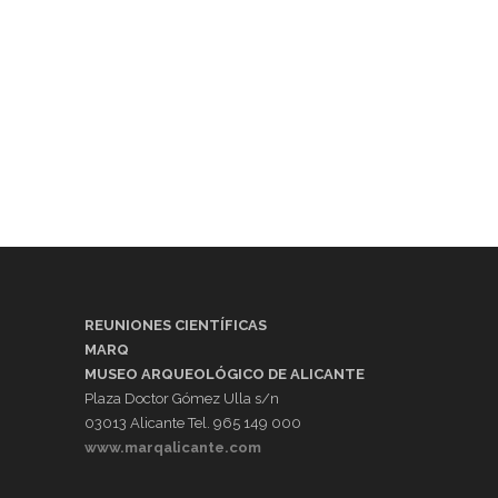
REUNIONES CIENTÍFICAS
MARQ
MUSEO ARQUEOLÓGICO DE ALICANTE
Plaza Doctor Gómez Ulla s/n
03013 Alicante Tel. 965 149 000
www.marqalicante.com