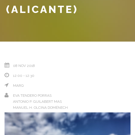
(ALICANTE)
08 NOV 2018
12:00 - 12:30
MARQ
EVA TENDERO PORRAS
ANTONIO P. GUILABERT MAS
MANUEL H. OLCINA DOMÉNECH