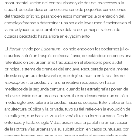
monumentalización del centro urbano y de dos de los accesos a la
ciudad, detectándose entonces una serie de pequeñas correcciones
del trazado prístino, pasando en estos momentos la orientación del
complejo forense a determinar una serie de leves modificaciones en el
viario adyacente, que también se dotará del principal sistema de
cloacas detectado hasta ahora en el yacimiento.
El
floruit
vivido por
Lucentum
, coincidiendo con los gobiernos julio-
claudios, sufrió un traspiés en época flavia, detectándose entonces una
ralentización del urbanismo traducida en el abandono parcial del
principal sistema de drenajes del enclave. Recuperada parcialmente
de esta coyuntura desfavorable, que dejó su huella en las calles del
municipium
, la ciudad vivirá una relativa recuperación hasta
mediados de la segunda centuria, cuando las estratigrafías ponen de
relieve el inicio de un proceso irreversible de decadencia que en sólo
medio siglo precipitará a la ciudad hacia su colapso. Este, visible en las
arquitectura pública y la privada, tuvo su fiel reflejo en la evolución de
su callejero, que hacia el 200 d.e. verá diluir su forma urbana. Desde
entonces, y hasta el siglo V d.e., asistimos a la paulatina amortización
de las otrora vías urbanas y a su substitución, en casos puntuales, por
caminos terreros
por los que se llevará a cabo el desmantelamiento