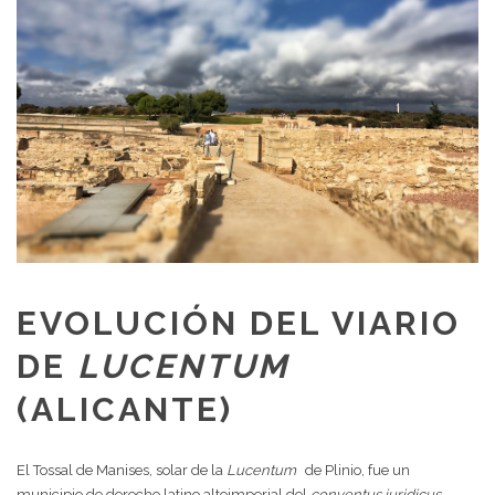
EVOLUCIÓN DEL VIARIO
DE
LUCENTUM
(ALICANTE)
El Tossal de Manises, solar de la
Lucentum
de Plinio, fue un
municipio de derecho latino altoimperial del
conventus iuridicus