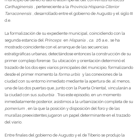
Carthaginensis
, perteneciente a la
Provincia Hispania Citerior
Tarraconensis
, desarrollado entre el gobierno de Augusto y el siglo III
d.e.
La formalización de su expediente municipal, coincidiendo con la
segunda estancia del
Princeps
en
Hispania
,
ca.
26 a.e., se ha
mostrado coincidente con el arranque de las secuencias
estratigráficas urbanas, detectándose entonces la construcción de su
primer complejo forense. Su ubicación y orientación determinó el
trazado de los dos ejes viarios principales del municipio, formalizando
desde el primer momento la
forma urbis
y las conexiones de la
ciudad con su entorno inmediato mediante la apertura de, al menos,
una de las dos puertas que, junto con la Puerta Oriental, vincularán a
la ciudad con sus
suburbia
. Tras este episodio, en un momento
inmediatamente posterior, asistimos a la urbanización completa de su
pomerium
, en la que la posición y disposición del foro y de las
murallas preexistentes jugaron un papel determinante en el trazado
del viario.
Entre finales del gobierno de Augusto y el de Tiberio se produjo la