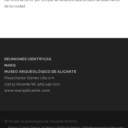
de la ciudad.
REUNIONES CIENTÍFICAS
MARQ
MUSEO ARQUEOLÓGICO DE ALICANTE
Plaza Doctor Gómez Ulla s/n
03013 Alicante Tel. 965 149 000
www.marqalicante.com
© Museo Arqueológico de Alicante (MARQ)
Marq
|
Como llegar al Marq
|
Noticias Marq
|
info@marqalicante.com