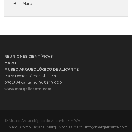
Marq
REUNIONES CIENTÍFICAS
MARQ
MUSEO ARQUEOLÓGICO DE ALICANTE
Plaza Doctor Gómez Ulla s/n
03013 Alicante Tel. 965 149 000
www.marqalicante.com
© Museo Arqueológico de Alicante (MARQ)
Marq
|
Como llegar al Marq
|
Noticias Marq
|
info@marqalicante.com